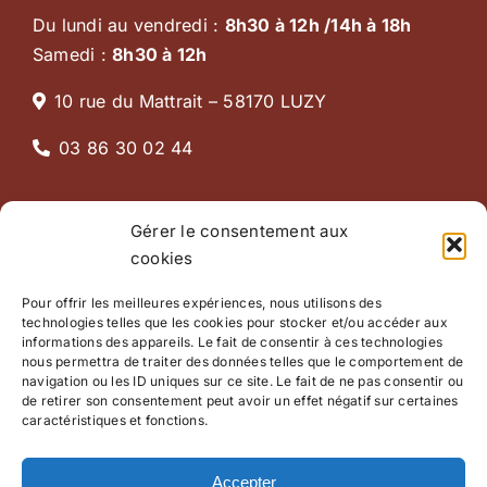
Du lundi au vendredi :
8h30 à 12h /14h à 18h
Samedi :
8h30 à 12h
10 rue du Mattrait – 58170 LUZY
03 86 30 02 44
En un clic
Gérer le consentement aux
cookies
ACCUEIL
Pour offrir les meilleures expériences, nous utilisons des
URGENCES
technologies telles que les cookies pour stocker et/ou accéder aux
informations des appareils. Le fait de consentir à ces technologies
SERVICES CANINS / FÉLINS
nous permettra de traiter des données telles que le comportement de
navigation ou les ID uniques sur ce site. Le fait de ne pas consentir ou
de retirer son consentement peut avoir un effet négatif sur certaines
SERVICES RURAUX
caractéristiques et fonctions.
Accepter