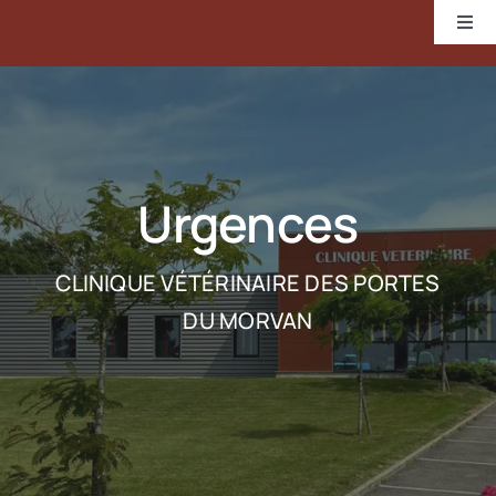
Passer
Togg
au
Navi
contenu
Accueil
La clinique
Urgences
Canine / féline
CLINIQUE VÉTÉRINAIRE DES PORTES
Rurale
DU MORVAN
Galerie
Urgences